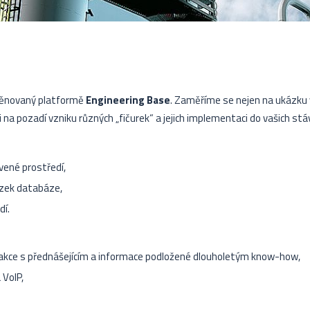
 věnovaný platformě
Engineering Base
. Zaměříme se nejen na ukázku 
i na pozadí vzniku různých „fičurek“ a jejich implementaci do vašich stáv
avené prostředí,
zek databáze,
dí.
rakce s přednášejícím a informace podložené dlouholetým know-how,
 VoIP,