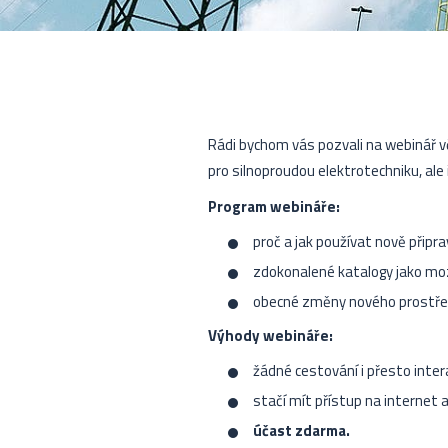
Rádi bychom vás pozvali na webinář
pro silnoproudou elektrotechniku, ale 
P
rogram webináře:
proč a jak používat nově připr
zdokonalené katalogy jako mo
obecné změny nového prostře
Výhody webináře:
žádné cestování i přesto inte
stačí mít přístup na internet a
účast zdarma.