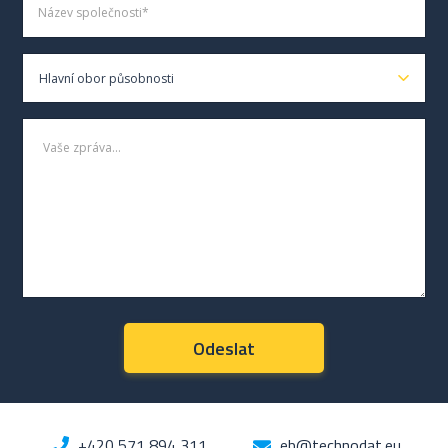
+420 571 894 311
eb@technodat.eu