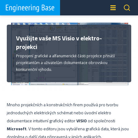
Využijte vaše MS Visio v elektro-
projekci
Propojení grafické a alfanumerické části projekce přináší
projektantům a uživatelům dokumentace obrovskou
konkurenční výhodu.
Mnoho projekčních a konstrukčních firem používá pro tvorbu
jednoduchých elektrických schémat nebo úvodní elektro
dokumentace intuitivní grafický editor
VISIO
od společnosti
Microsoft
. V tomto editoru jsou vytvářena grafická data, která jsou
doplněna o další data připravená v jiných aplikacích.