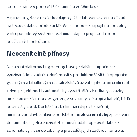
kterou známe v podobě Průzkumníku ve Windows.
Engineering Base navíc dovoluje využít i datovou vazbu například
na textová data v produktu MS Word, nebo se napojit na libovolný
vnitropodnikový systém obsahující údaje o projektech nebo
používaných položkách.
Neocenitelné přínosy
Nasazení platformy Engineering Base je dalším stupněm ve
využívání dosavadních zkušeností s produktem VISIO. Propojením
grafických a tabulkových dat tak získává uživatel plnou kontrolu nad
celým projektem. EB automaticky vytváří křížové odkazy a vazby
mezi souvisejícími prvky, generuje seznamy přístrojů a kabelů, hlídá
potenciály apod. Dochází tak k eliminaci duplicit značení,
minimalizaci chyb a hlavně podstatnému
zkrácení doby
zpracování
dokumentace, jelikož uživatel nemusí nadále opisovat data ze
schématu výkresu do tabulky a provádět jejich zpětnou kontrolu.