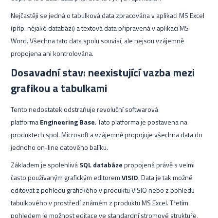
Nejčastěji se jedná o tabulková data zpracována v aplikaci MS Excel
(příp. nějaké databázi) a textová data připravená v aplikaci MS
Word. Všechna tato data spolu souvisí, ale nejsou vzájemně
propojena ani kontrolována.
Dosavadní stav: neexistující vazba mezi
grafikou a tabulkami
Tento nedostatek odstraňuje revoluční softwarová
platforma
Engineering Base
. Tato platforma je postavena na
produktech spol. Microsoft a vzájemně propojuje všechna data do
jednoho on-line datového balíku.
Základem je spolehlivá
SQL databáze
propojená právě s velmi
často používaným grafickým editorem
VISIO
. Data je tak možné
editovat z pohledu grafického v produktu VISIO nebo z pohledu
tabulkového v prostředí známém z produktu MS Excel. Třetím
pohledem je možnost editace ve standardní stromové struktuře,