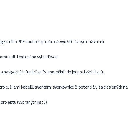
igentního PDF souboru pro široké využití různými uživateli.
orou full-textového vyhledávání.
 navigačních funkcí ze "stromečků" do jednotlivých listů.
roje, žilami kabelů, svorkami svorkovnice či potenciály zakreslených na
projektu (vybraných listů).