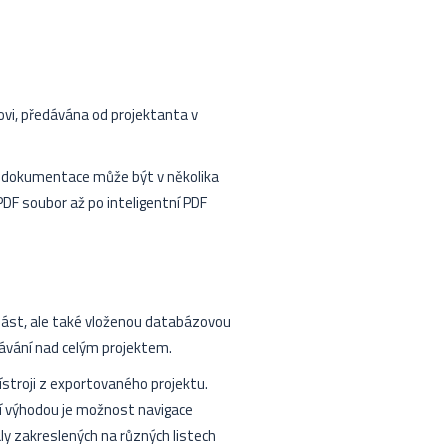
ovi, předávána od projektanta v
á dokumentace může být v několika
PDF soubor až po inteligentní PDF
 část, ale také vloženou databázovou
dávání nad celým projektem.
stroji z exportovaného projektu.
lší výhodou je možnost navigace
ly zakreslených na různých listech