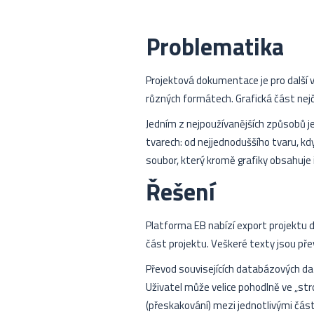
Problematika
Projektová dokumentace je pro další v
různých formátech. Grafická část nejč
Jedním z nejpoužívanějších způsobů 
tvarech: od nejjednoduššího tvaru, kd
soubor, který kromě grafiky obsahuje i
Řešení
Platforma EB nabízí export projektu 
část projektu. Veškeré texty jsou př
Převod souvisejících databázových da
Uživatel může velice pohodlně ve „str
(přeskakování) mezi jednotlivými část