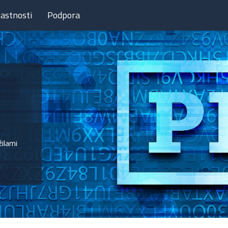
lastnosti
Podpora
žilami