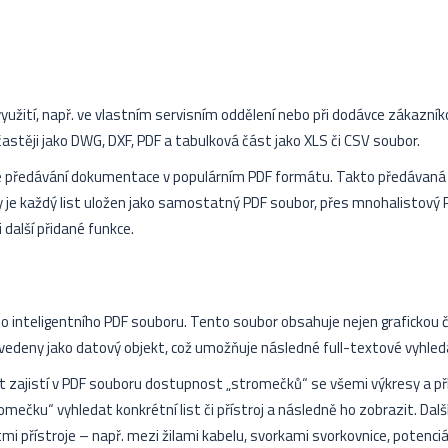
yužití, např. ve vlastním servisním oddělení nebo při dodávce zákazník
astěji jako DWG, DXF, PDF a tabulková část jako XLS či CSV soubor.
je předávání dokumentace v populárním PDF formátu. Takto předávan
y je každý list uložen jako samostatný PDF soubor, přes mnohalistový 
 další přidané funkce.
do inteligentního PDF souboru. Tento soubor obsahuje nejen grafickou
evedeny jako datový objekt, což umožňuje následné full-textové vyhle
t zajistí v PDF souboru dostupnost „stromečků“ se všemi výkresy a pří
omečku“ vyhledat konkrétní list či přístroj a následně ho zobrazit. Da
mi přístroje – např. mezi žilami kabelu, svorkami svorkovnice, potenciá