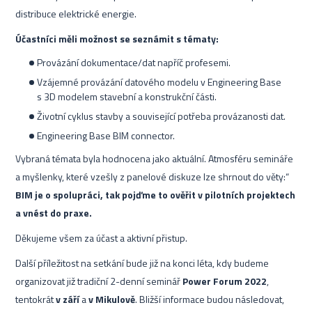
distribuce elektrické energie.
Účastníci měli možnost se seznámit s tématy:
Provázání dokumentace/dat napříč profesemi.
Vzájemné provázání datového modelu v Engineering Base
s 3D modelem stavební a konstrukční části.
Životní cyklus stavby a související potřeba provázanosti dat.
Engineering Base BIM connector.
Vybraná témata byla hodnocena jako aktuální. Atmosféru semináře
a myšlenky, které vzešly z panelové diskuze lze shrnout do věty:“
BIM je o spolupráci, tak pojďme to ověřit v pilotních projektech
a vnést do praxe.
Děkujeme všem za účast a aktivní přistup.
Další příležitost na setkání bude již na konci léta, kdy budeme
organizovat již tradiční 2-denní seminář
Power Forum 2022
,
tentokrát
v září
a
v Mikulově
. Bližší informace budou následovat,