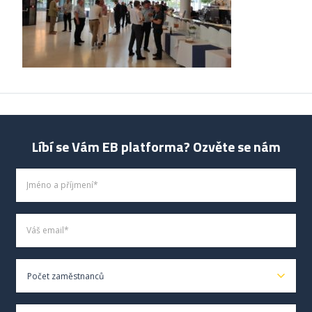
Líbí se Vám EB platforma? Ozvěte se nám