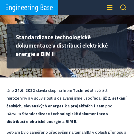
Standardizace technologické
dokumentace v distribuci elektrické
energie a BIM II
Dne
21.6. 2022
slavila skupina firem
Technodat
své 30.
narozeniny a v souvislosti s oslavami jsme uspořádali již
2. setkání
českých, slovenských energetik
a
projekčních firem
pod
názvem
Standardizace technologické dokumentace v
distribuci elektrické energie a BIM II
.
Setkání bylo zaměřeno především na téma BIM v oblasti přenosu a