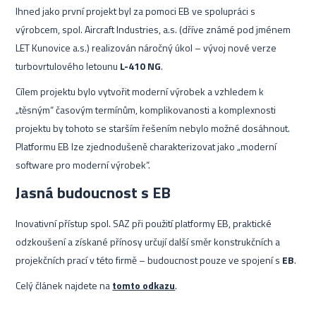
Ihned jako první projekt byl za pomoci EB ve spolupráci s
výrobcem, spol. Aircraft Industries, a.s. (dříve známé pod jménem
LET Kunovice a.s.) realizován náročný úkol – vývoj nové verze
turbovrtulového letounu
L-410 NG
.
Cílem projektu bylo vytvořit moderní výrobek a vzhledem k
„těsným“ časovým termínům, komplikovanosti a komplexnosti
projektu by tohoto se starším řešením nebylo možné dosáhnout.
Platformu EB lze zjednodušeně charakterizovat jako „moderní
software pro moderní výrobek“.
Jasná budoucnost s EB
Inovativní přístup spol. SAZ při použití platformy EB, praktické
odzkoušení a získané přínosy určují další směr konstrukčních a
projekčních prací v této firmě – budoucnost pouze ve spojení s
EB
.
Celý článek najdete na
tomto odkazu
.