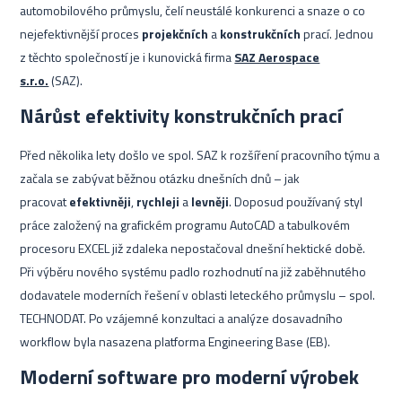
automobilového průmyslu, čelí neustálé konkurenci a snaze o co
nejefektivnější proces
projekčních
a
konstrukčních
prací. Jednou
z těchto společností je i kunovická firma
SAZ Aerospace
s.r.o.
(SAZ).
Nárůst efektivity konstrukčních prací
Před několika lety došlo ve spol. SAZ k rozšíření pracovního týmu a
začala se zabývat běžnou otázku dnešních dnů – jak
pracovat
efektivněji
,
rychleji
a
levněji
. Doposud používaný styl
práce založený na grafickém programu AutoCAD a tabulkovém
procesoru EXCEL již zdaleka nepostačoval dnešní hektické době.
Při výběru nového systému padlo rozhodnutí na již zaběhnutého
dodavatele moderních řešení v oblasti leteckého průmyslu – spol.
TECHNODAT. Po vzájemné konzultaci a analýze dosavadního
workflow byla nasazena platforma Engineering Base (EB).
Moderní software pro moderní výrobek