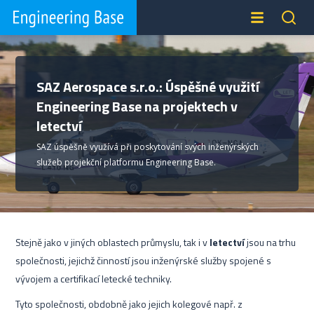
SAZ Aerospace s.r.o.: Úspěšné využití
Engineering Base na projektech v
letectví
SAZ úspěšně využívá při poskytování svých inženýrských
služeb projekční platformu Engineering Base.
Stejně jako v jiných oblastech průmyslu, tak i v
letectví
jsou na trhu
společnosti, jejichž činností jsou inženýrské služby spojené s
vývojem a certifikací letecké techniky.
Tyto společnosti, obdobně jako jejich kolegové např. z