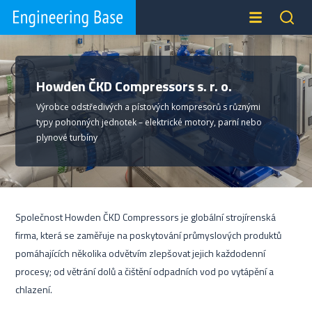
Howden ČKD Compressors s. r. o.
Výrobce odstředivých a pístových kompresorů s různými
typy pohonných jednotek – elektrické motory, parní nebo
plynové turbíny
Společnost Howden ČKD Compressors je globální strojírenská
firma, která se zaměřuje na poskytování průmyslových produktů
pomáhajících několika odvětvím zlepšovat jejich každodenní
procesy; od větrání dolů a čištění odpadních vod po vytápění a
chlazení.