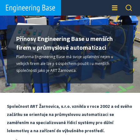
Přínosy Engineering Base u menších
firem v průmyslové automatizaci
Platforma Engineering Base má svoje uplatnění nejen u
velkých firem ale lze ji s úspěchem použít i u menších
společností jako je ART Žarnovica.
Společnost ART Žarnovica, s.r.o. vznikla v roce 2002 a od svého
začátku se orientuje na průmyslovou automatizaci se
zaměřením na specializované řídicí systémy pro důlní
lokomotivy a na zařízení do výbušného prostředí.