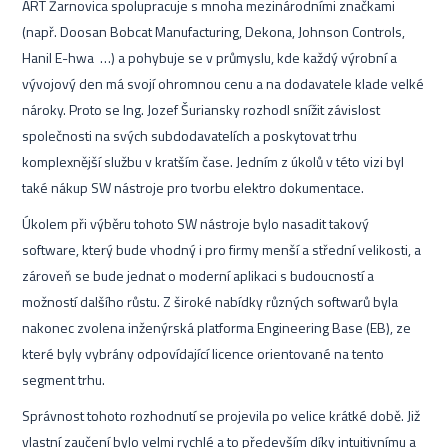
ART Žarnovica spolupracuje s mnoha mezinárodními značkami
(např. Doosan Bobcat Manufacturing, Dekona, Johnson Controls,
Hanil E-hwa …) a pohybuje se v průmyslu, kde každý výrobní a
vývojový den má svojí ohromnou cenu a na dodavatele klade velké
nároky. Proto se Ing. Jozef Šuriansky rozhodl snížit závislost
společnosti na svých subdodavatelích a poskytovat trhu
komplexnější službu v kratším čase. Jedním z úkolů v této vizi byl
také nákup SW nástroje pro tvorbu elektro dokumentace.
Úkolem při výběru tohoto SW nástroje bylo nasadit takový
software, který bude vhodný i pro firmy menší a střední velikosti, a
zároveň se bude jednat o moderní aplikaci s budoucností a
možností dalšího růstu. Z široké nabídky různých softwarů byla
nakonec zvolena inženýrská platforma Engineering Base (EB), ze
které byly vybrány odpovídající licence orientované na tento
segment trhu.
Správnost tohoto rozhodnutí se projevila po velice krátké době. Již
vlastní zaučení bylo velmi rychlé a to především díky intuitivnímu a