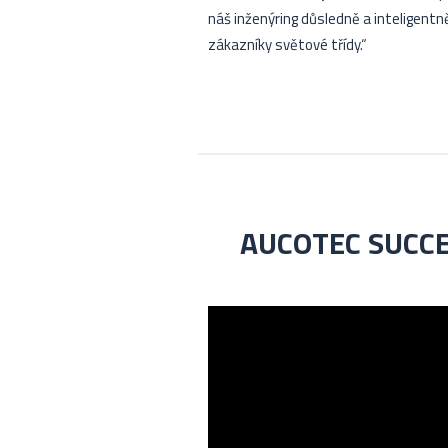
náš inženýring důsledně a inteligent
zákazníky světové třídy.“
AUCOTEC SUCCES