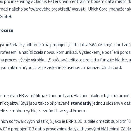
pro inženýring v Cladius Peters nyní centrálním bodem data místo d
maci našeho softwarového prostředí,“ vysvětlil Ulrich Cord, manažer s
s GmbH.
procesů
ější požadavky odborníků na propojení jejich dat a SW nástrojů. Cord zd
ofesemi a nabízí zcela novou komunikaci. Výsledkem je posílení poro
v na proces vývoje výrobku. „Současná editace projektu funguje hladce, a
 jsou aktuální“, potvrzuje získané zkušenosti manažer Ulrich Cord.
plementaci EB zaměřili na standardizaci. Hlavním úkolem bylo rozumně 
ní objekty. Když jsou takto připravené
standardy
jednou uloženy v dat
vatelé se mohou rychleji seznámit se systémem.
ních softwarových nástrojů, jako je ERP a 3D, a dále omezit duplicitní
 4.0“ o propojení EB dat s provozními daty a chybovými hlášeními. Závěr