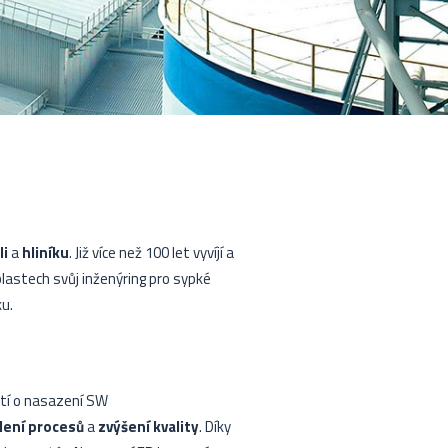
li
a
hliníku
. Již více než 100 let vyvíjí a
blastech svůj inženýring pro sypké
u.
utí o nasazení SW
lení procesů
a
zvýšení kvality
. Díky