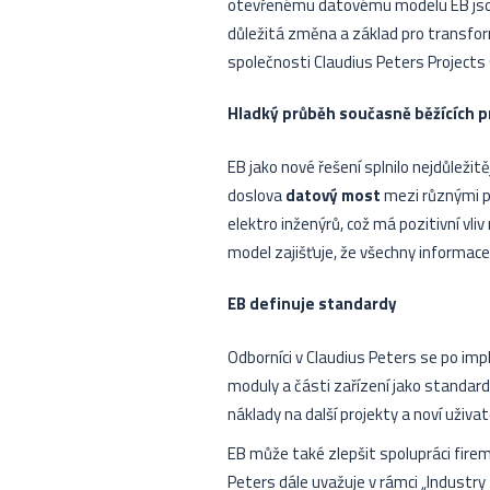
otevřenému datovému modelu EB jsou 
důležitá změna a základ pro transfor
společnosti Claudius Peters Project
Hladký průběh současně běžících 
EB jako nové řešení splnilo nejdůležit
doslova
datový most
mezi různými pr
elektro inženýrů, což má pozitivní vli
model zajišťuje, že všechny informace
EB definuje standardy
Odborníci v Claudius Peters se po im
moduly a části zařízení jako standard
náklady na další projekty a noví uži
EB může také zlepšit spolupráci firem
Peters dále uvažuje v rámci „Industry