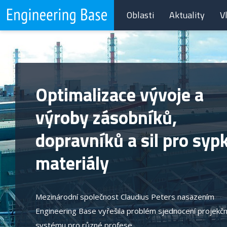
Oblasti
Aktuality
V
Optimalizace vývoje a
výroby zásobníků,
dopravníků a sil pro syp
materiály
Mezinárodní společnost Claudius Peters nasazením
Engineering Base vyřešila problém sjednocení projekčn
systému pro různé profese.