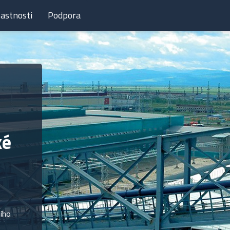
lastnosti
Podpora
ké
ího