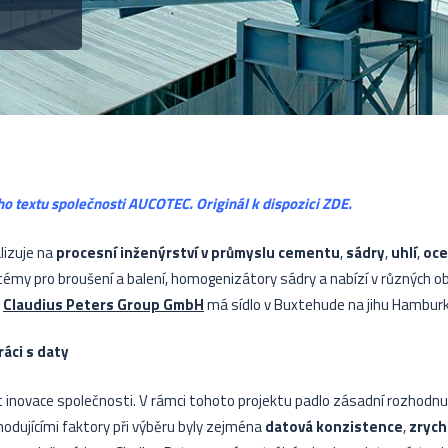
ho textu společnosti AUCOTEC. Originál k dispozici
ZDE
.
lizuje na
procesní inženýrství v průmyslu cementu
,
sádry
,
uhlí
,
oce
ystémy pro broušení a balení, homogenizátory sádry a nabízí v různých o
a
Claudius Peters Group GmbH
má sídlo v Buxtehude na jihu Hamburk
áci s daty
kt inovace společnosti. V rámci tohoto projektu padlo zásadní rozhodn
odujícími faktory při výběru byly zejména
datová konzistence
,
zrych