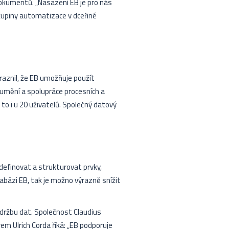
okumentů. „Nasazení EB je pro nás
kupiny automatizace v dceřiné
ůraznil, že EB umožňuje použít
zumění a spolupráce procesních a
 to i u 20 uživatelů. Společný datový
definovat a strukturovat prvky,
abázi EB, tak je možno výrazně snížit
 údržbu dat. Společnost Claudius
em Ulrich Corda říká: „EB podporuje