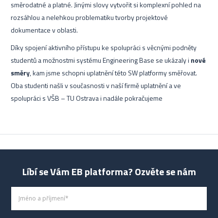
směrodatné a platné. Jinými slovy vytvořit si komplexní pohled na
rozsáhlou a nelehkou problematiku tvorby projektové
dokumentace v oblasti.
Díky spojení aktivního přístupu ke spolupráci s věcnými podněty
studentů a možnostmi systému Engineering Base se ukázaly i
nové
směry
, kam jsme schopni uplatnění této SW platformy směřovat.
Oba studenti našli v současnosti v naší firmě uplatnění a ve
spolupráci s VŠB – TU Ostrava i nadále pokračujeme
Líbí se Vám EB platforma? Ozvěte se nám