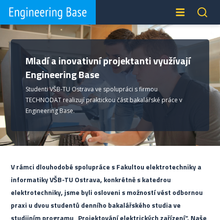
Mladí a inovativní projektanti využívají
Engineering Base
Studenti VŠB-TU Ostrava ve spolupráci s firmou
TECHNODAT realizují praktickou část bakalářské práce v
Engineering Base.
V rámci dlouhodobé spolupráce s Fakultou elektrotechniky a
informatiky VŠB-TU Ostrava, konkrétně s katedrou
elektrotechniky, jsme byli osloveni s možností vést odbornou
praxi u dvou studentů denního bakalářského studia ve
studijním programu „Projektování elektrických zařízení“. Naše