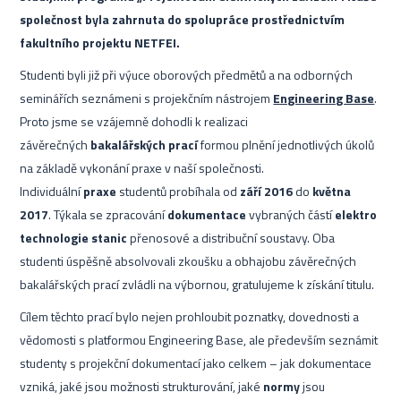
společnost byla zahrnuta do spolupráce prostřednictvím
fakultního projektu NETFEI.
Studenti byli již při výuce oborových předmětů a na odborných
seminářích seznámeni s projekčním nástrojem
Engineering Base
.
Proto jsme se vzájemně dohodli k realizaci
závěrečných
bakalářských prací
formou plnění jednotlivých úkolů
na základě vykonání praxe v naší společnosti.
Individuální
praxe
studentů probíhala od
září 2016
do
května
2017
. Týkala se zpracování
dokumentace
vybraných částí
elektro
technologie stanic
přenosové a distribuční soustavy. Oba
studenti úspěšně absolvovali zkoušku a obhajobu závěrečných
bakalářských prací zvládli na výbornou, gratulujeme k získání titulu.
Cílem těchto prací bylo nejen prohloubit poznatky, dovednosti a
vědomosti s platformou Engineering Base, ale především seznámit
studenty s projekční dokumentací jako celkem – jak dokumentace
vzniká, jaké jsou možnosti strukturování, jaké
normy
jsou