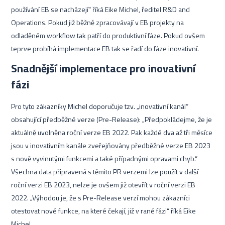
používání EB se nacházejí“ říká Eike Michel, ředitel R&D and
Operations. Pokud již běžně zpracovávají v EB projekty na
odladěném workflow tak patří do produktivní fáze. Pokud ovšem
teprve probíhá implementace EB tak se řadí do fáze inovativní.
Snadnější implementace pro inovativní
fázi
Pro tyto zákazníky Michel doporučuje tzv. „inovativní kanál“
obsahující předběžné verze (Pre-Release): „Předpokládejme, že je
aktuálně uvolněna roční verze EB 2022. Pak každé dva až tři měsíce
jsou v inovativním kanále zveřejňovány předběžné verze EB 2023
s nově vyvinutými funkcemi a také případnými opravami chyb.“
Všechna data připravená s těmito PR verzemi lze použít v další
roční verzi EB 2023, nelze je ovšem již otevřít v roční verzi EB
2022. „Výhodou je, že s Pre-Release verzí mohou zákazníci
otestovat nové funkce, na které čekají, již v rané fázi“ říká Eike
Michel.