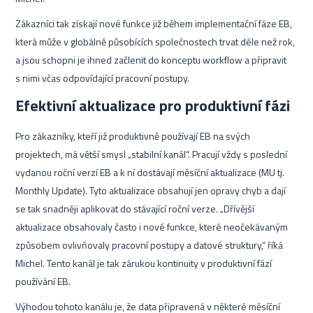
Zákazníci tak získají nové funkce již během implementační fáze EB,
která může v globálně působících společnostech trvat déle než rok,
a jsou schopni je ihned začlenit do konceptu workflow a připravit
s nimi včas odpovídající pracovní postupy.
Efektivní aktualizace pro produktivní fázi
Pro zákazníky, kteří již produktivně používají EB na svých
projektech, má větší smysl „stabilní kanál“. Pracují vždy s poslední
vydanou roční verzí EB a k ní dostávají měsíční aktualizace (MU tj.
Monthly Update). Tyto aktualizace obsahují jen opravy chyb a dají
se tak snadněji aplikovat do stávající roční verze. „Dřívější
aktualizace obsahovaly často i nové funkce, které neočekávaným
způsobem ovlivňovaly pracovní postupy a datové struktury,“ říká
Michel. Tento kanál je tak zárukou kontinuity v produktivní fází
používání EB.
Výhodou tohoto kanálu je, že data připravená v některé měsíční