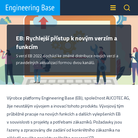
EB: Rychlejší přístup k novým verzím a
funkcím
S verzí EB 2022 dochází ke změně distribuce nových verzí a
pravidelných aktualizací formou dvou kanálů.
Výrobce platformy Engineering Base (EB), společnost AUCOTEC AG,
žije neustálým vývojem a inovací tohoto produktu. Vývojový tým
průběžně pracuje na nových funkcích a dalších vylepšeních EB
v souvislosti s projekty a potřebami zákazníků. Požadavky jsou
řazeny a zpracovány dle zadání od konkrétního zákazníka na
základě nového projektu reálného nasazení EB.