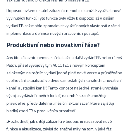
Doposud ovšem ostatní zákazníci nemohli okamžitě využívat nově
vyvinutých funkcí. Tyto funkce byly vždy k dispozici až v dalším
vydání EB což mohlo zpomalovat využití nových vlastností v rámci
implementace a definice nových pracovních postupů.
Produktivní nebo inovativní fáze?
Aby tito zákazníci nemuseli čekat až na další vydání EB nebo cílený
Patch, přišel vývojový tým AUCOTEC s novým konceptem
založeným na ročním vydání jedné plné nové verze a průběžného
uvolňování aktualizací ve dvou samostatných kanálech: „inovativní
kanál“ a „stabilní kanál“. Tento koncept na jedné straně urychluje
vývoj a vydávání nových funkcí, na druhé straně umožňuje
pravidelné, předvídatelné „měsíční aktualizace“, které zajišťují
hladký chod EB v produkčním prostředí.
„Rozhodnutí, jak chtějí zákazníci v budoucnu nasazovat nové
funkce a aktualizace, závisí do značné míry na tom, v jaké fázi