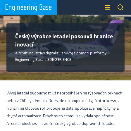
Český výrobce letadel posouvá hranice
inovací
Aircraft Industries digitalizuje vývoj s pomocí platformy
Engineering Base a 3DEXPERIENCE
Vývoj letadel budoucnosti už neprobíhá jen na rýsovacích prknech
nebo v CAD systémech. Dnes jde o komplexní digitální procesy, v
nichž hrají klíčovou roli propojená data, spolupráce napříč týmy a
chytrá automatizace. Právě touto cestou se vydala společnost
Aircraft Industries – tradiční český výrobce dopravních letadel.