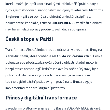
který umožňuje lepší koordinaci týmů, efektivnější práci s daty a
rychlejší rozhodování napříč celým vývojovým řetězcem. Platforma
Engineering Base
pokrývá elektroinženýrské disciplíny a
dokumentaci kabeláže, zatímco
3DEXPERIENCE
zastřešuje oblasti
návrhu, simulací, správy produktových dat a spolupráce.
Česká stopa v Paříži
Transformace Aircraft Industries se odrazila i v prezentaci firmy na
Paris Air Show
, která proběhla
od 16. do 22. června 2025
. Česká
delegace zde představila nová řešení v oblasti letadel, motorů i
bezpilotních technologií. Jedním z hlavních sdělení výstavy byla
potřeba digitalizace a rychlé adaptace vývoje na měnící se
technologické a tržní požadavky – právě na to firma reaguje
implementací moderní digitální platformy.
Přínosy digitální transformace
Zavedením platformy Engineering Base a 3DEXPERIENCE získává