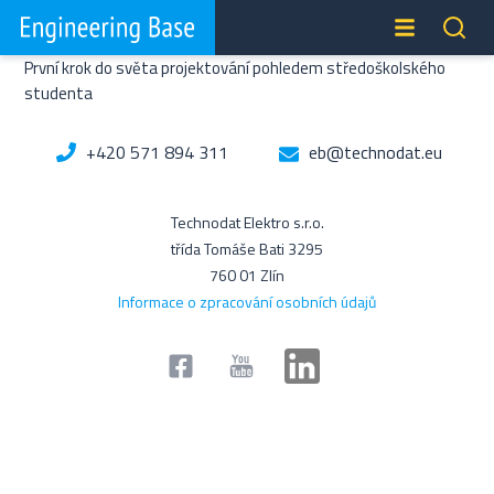
První krok do světa projektování pohledem středoškolského
studenta
+420 571 894 311
eb@technodat.eu
Technodat Elektro s.r.o.
třída Tomáše Bati 3295
760 01 Zlín
Informace o zpracování osobních údajů